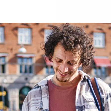
k, een
n