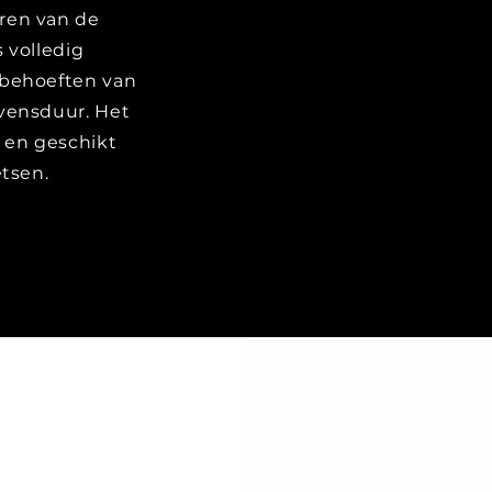
ren van de
s volledig
 behoeften van
evensduur. Het
f en geschikt
etsen.