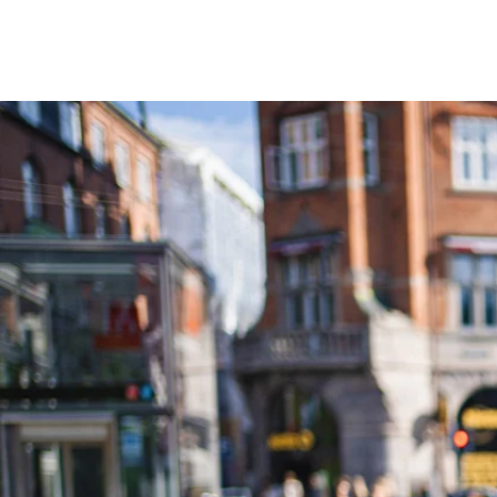
Een andere aanpa
nieuwe manier va
vervoer