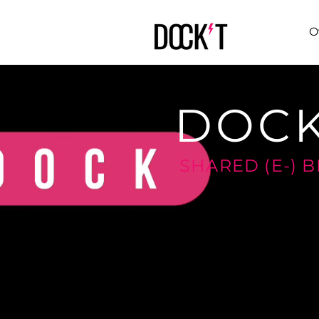
O
DOCK
SHARED (E-) B