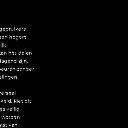
gebruikers
 een hogere
ijk
kan het delen
dagend zijn,
beuren zonder
lingen.
verseel
keld. Met dit
s veilig
t worden
mst van