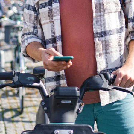
 app die
 kan
e app kan
iets
tzetten –