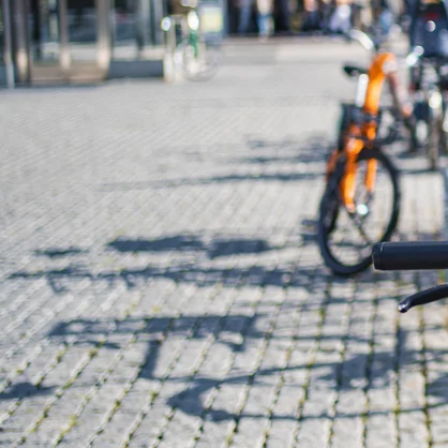
Dock't levert een whitelabel
volledig in de eigen huisstijl
worden vormgegeven. Met d
de gebruiker eenvoudig de f
ontgrendelen en de reis voor
zonder 'echte' sleutels!