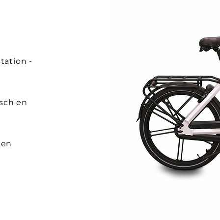
tation -
sch en
den