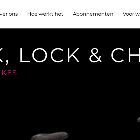
ver ons
Hoe werkt het
Abonnementen
Voor w
, LOCK & C
IKES